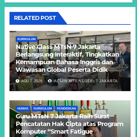
RELATED POST
KURIKULUM
Native Class MTsN 7 Jakarta
Berlangsung Interaktif, Tingkatkan
Kemampuan Bahasa Inggris dan
Wawasan Global Peserta Didik
AGU 7, 2026
ADMIN MTS NEGERI 7 JAKARTA
HUMAS
KURIKULUM
PENDIDIKAN
Guru MTsN 7 Jakarta Raih Surat
Pencatatan Hak Cipta atas Program
Komputer “Smart Fatigue