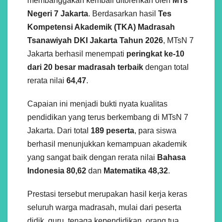
membanggakan kembali ditorehkan oleh
MTs
Negeri 7 Jakarta
. Berdasarkan hasil
Tes
Kompetensi Akademik (TKA) Madrasah
Tsanawiyah DKI Jakarta Tahun 2026
, MTsN 7
Jakarta berhasil menempati
peringkat ke-10
dari 20 besar madrasah terbaik
dengan total
rerata nilai
64,47
.
Capaian ini menjadi bukti nyata kualitas
pendidikan yang terus berkembang di MTsN 7
Jakarta. Dari total
189 peserta
, para siswa
berhasil menunjukkan kemampuan akademik
yang sangat baik dengan rerata nilai
Bahasa
Indonesia 80,62
dan
Matematika 48,32
.
Prestasi tersebut merupakan hasil kerja keras
seluruh warga madrasah, mulai dari peserta
didik, guru, tenaga kependidikan, orang tua,