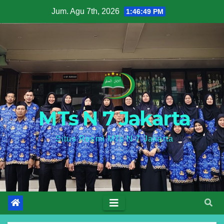
Skip
Jum. Agu 7th, 2026
1:46:50 PM
to
content
MTs N 7 Jakarta
Situs Resmi MTs N 7 Jakarta