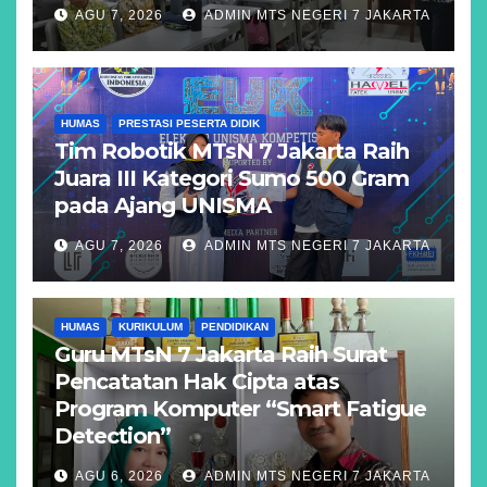
AGU 7, 2026
ADMIN MTS NEGERI 7 JAKARTA
HUMAS
PRESTASI PESERTA DIDIK
Tim Robotik MTsN 7 Jakarta Raih
Juara III Kategori Sumo 500 Gram
pada Ajang UNISMA
AGU 7, 2026
ADMIN MTS NEGERI 7 JAKARTA
HUMAS
KURIKULUM
PENDIDIKAN
Guru MTsN 7 Jakarta Raih Surat
Pencatatan Hak Cipta atas
Program Komputer “Smart Fatigue
Detection”
AGU 6, 2026
ADMIN MTS NEGERI 7 JAKARTA