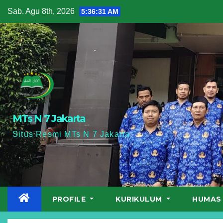
Skip
Sab. Agu 8th, 2026
5:36:33 AM
to
content
MTs N 7 Jakarta
Situs Resmi MTs N 7 Jakarta
PROFILE
KURIKULUM
HUMA