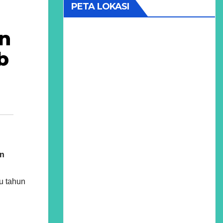
PETA LOKASI
an
b
un
u tahun