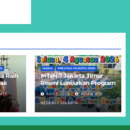
AN
HUMAS
PRESTASI PESERTA DIDIK
a Raih
MTsN 7 Jakarta Timur
Hak
Resmi Luncurkan Program
Unggulan KBS, KBT, dan
MTS
AGU 5, 2026
ADMIN MTS
atigue
Kelas Reguler Native
NEGERI 7 JAKARTA