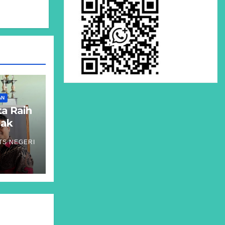
AN
ta Raih
Hak
m
TS NEGERI
atigue