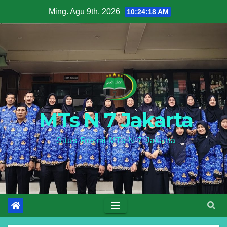
Skip
Ming. Agu 9th, 2026
10:24:19 AM
to
content
MTs N 7 Jakarta
Situs Resmi MTs N 7 Jakarta