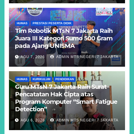
HUMAS
PRESTASI PESERTA DIDIK
Tim Robotik MTsN 7 Jakarta Raih
Juara III Kategori Sumo 500 Gram
pada Ajang UNISMA
AGU 7, 2026
ADMIN MTS NEGERI 7 JAKARTA
HUMAS
KURIKULUM
PENDIDIKAN
Guru MTsN 7 Jakarta Raih Surat
Pencatatan Hak Cipta atas
Program Komputer “Smart Fatigue
Detection”
AGU 6, 2026
ADMIN MTS NEGERI 7 JAKARTA