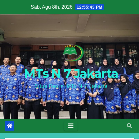
Skip
Sab. Agu 8th, 2026
12:55:44 PM
to
content
MTs N 7 Jakarta
Situs Resmi MTs N 7 Jakarta