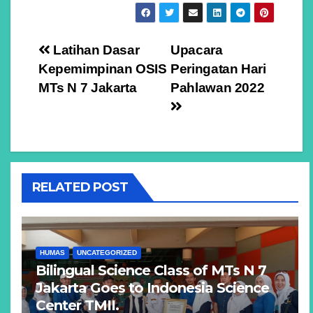
Navigasi
Latihan Dasar
Upacara
Kepemimpinan OSIS
Peringatan Hari
pos
MTs N 7 Jakarta
Pahlawan 2022
RELATED POST
HUMAS
UNCATEGORIZED
Bilingual Science Class of MTs N 7
Jakarta Goes to Indonesia Science
Center TMII.