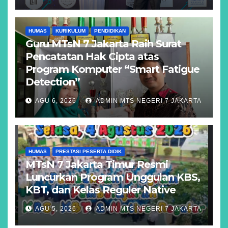
HUMAS
KURIKULUM
PENDIDIKAN
Guru MTsN 7 Jakarta Raih Surat
Pencatatan Hak Cipta atas
Program Komputer “Smart Fatigue
Detection”
AGU 6, 2026
ADMIN MTS NEGERI 7 JAKARTA
HUMAS
PRESTASI PESERTA DIDIK
MTsN 7 Jakarta Timur Resmi
Luncurkan Program Unggulan KBS,
KBT, dan Kelas Reguler Native
AGU 5, 2026
ADMIN MTS NEGERI 7 JAKARTA