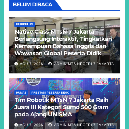
BELUM DIBACA
KURIKULUM
Native Class MTsN 7 Jakarta
Berlangsung Interaktif, Tingkatkan
Kemampuan Bahasa Inggris dan
Wawasan Global Peserta Didik
AGU 7, 2026
ADMIN MTS NEGERI 7 JAKARTA
HUMAS
PRESTASI PESERTA DIDIK
Tim Robotik MTsN 7 Jakarta Raih
Juara III Kategori Sumo 500 Gram
pada Ajang UNISMA
AGU 7, 2026
ADMIN MTS NEGERI 7 JAKARTA