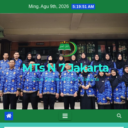
Skip
Ming. Agu 9th, 2026
5:19:51 AM
to
content
MTs N 7 Jakarta
Situs Resmi MTs N 7 Jakarta