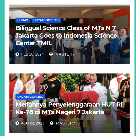
HUMAS
UNCATEGORIZED
Bilingual Science Class of MTs N 7
Jakarta Goes to Indonesia Science
Center TMII.
FEB 20, 2024
MASTER7
UNCATEGORIZED
Meriahnya Penyelenggaraan HUT RI
Ke-78 di MTs Negeri 7 Jakarta
AGU 22, 2023
MASTER7