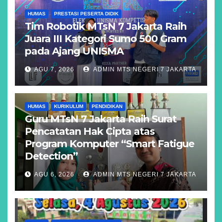
HUMAS
PRESTASI PESERTA DIDIK
Tim Robotik MTsN 7 Jakarta Raih
Juara III Kategori Sumo 500 Gram
pada Ajang UNISMA
AGU 7, 2026
ADMIN MTS NEGERI 7 JAKARTA
HUMAS
KURIKULUM
PENDIDIKAN
Guru MTsN 7 Jakarta Raih Surat
Pencatatan Hak Cipta atas
Program Komputer “Smart Fatigue
Detection”
AGU 6, 2026
ADMIN MTS NEGERI 7 JAKARTA