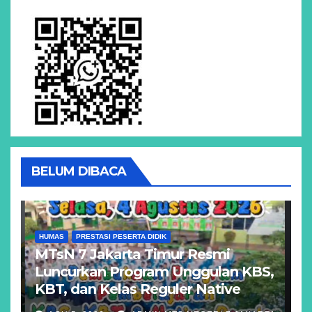
BELUM DIBACA
HUMAS
PRESTASI PESERTA DIDIK
MTsN 7 Jakarta Timur Resmi
Luncurkan Program Unggulan KBS,
KBT, dan Kelas Reguler Native