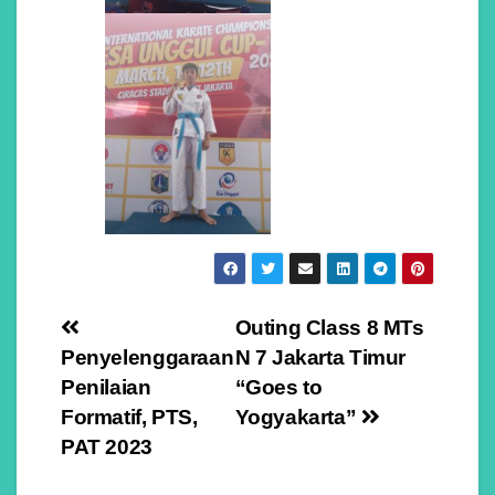
Navigasi
Outing Class 8 MTs
Penyelenggaraan
N 7 Jakarta Timur
pos
Penilaian
“Goes to
Formatif, PTS,
Yogyakarta”
PAT 2023