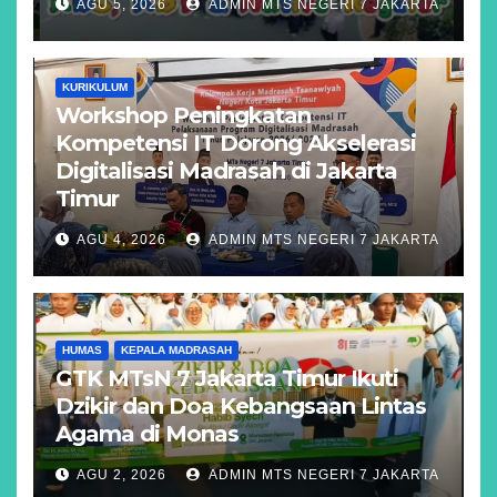
AGU 5, 2026
ADMIN MTS NEGERI 7 JAKARTA
KURIKULUM
Workshop Peningkatan
Kompetensi IT Dorong Akselerasi
Digitalisasi Madrasah di Jakarta
Timur
AGU 4, 2026
ADMIN MTS NEGERI 7 JAKARTA
HUMAS
KEPALA MADRASAH
GTK MTsN 7 Jakarta Timur Ikuti
Dzikir dan Doa Kebangsaan Lintas
Agama di Monas
AGU 2, 2026
ADMIN MTS NEGERI 7 JAKARTA