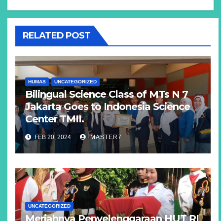
RELATED POST
HUMAS
UNCATEGORIZED
Bilingual Science Class of MTs N 7
Jakarta Goes to Indonesia Science
Center TMII.
FEB 20, 2024
MASTER7
UNCATEGORIZED
Meriahnya Penyelenggaraan HUT RI