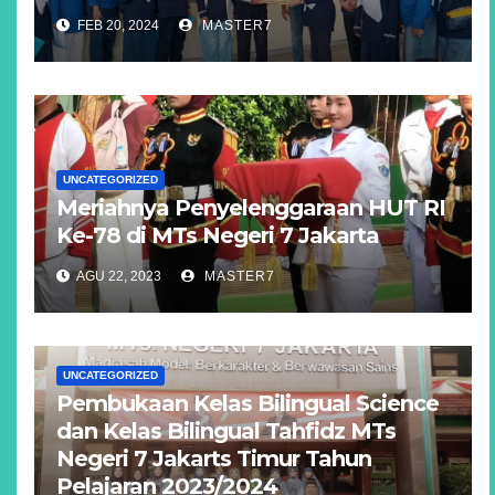
FEB 20, 2024
MASTER7
UNCATEGORIZED
Meriahnya Penyelenggaraan HUT RI
Ke-78 di MTs Negeri 7 Jakarta
AGU 22, 2023
MASTER7
UNCATEGORIZED
Pembukaan Kelas Bilingual Science
dan Kelas Bilingual Tahfidz MTs
Negeri 7 Jakarts Timur Tahun
Pelajaran 2023/2024