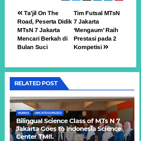
Navigasi
Ta’jil On The
Tim Futsal MTsN
Road, Peserta Didik
7 Jakarta
pos
MTsN 7 Jakarta
‘Mengaum’ Raih
Mencari Berkah di
Prestasi pada 2
Bulan Suci
Kompetisi
RELATED POST
HUMAS
UNCATEGORIZED
Bilingual Science Class of MTs N 7
Jakarta Goes to Indonesia Science
Center TMII.