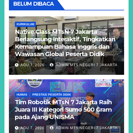
BELUM DIBACA
KURIKULUM
Native Class MTsN 7 Jakarta
Berlangsung Interaktif, Tingkatkan
Kemampuan Bahasa Inggris dan
Wawasan Global Peserta Didik
AGU 7, 2026
ADMIN MTS NEGERI 7 JAKARTA
HUMAS
PRESTASI PESERTA DIDIK
Tim Robotik MTsN 7 Jakarta Raih
Juara III Kategori Sumo 500 Gram
pada Ajang UNISMA
AGU 7, 2026
ADMIN MTS NEGERI 7 JAKARTA