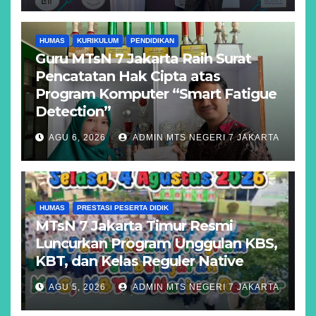
HUMAS
KURIKULUM
PENDIDIKAN
Guru MTsN 7 Jakarta Raih Surat
Pencatatan Hak Cipta atas
Program Komputer “Smart Fatigue
Detection”
AGU 6, 2026
ADMIN MTS NEGERI 7 JAKARTA
HUMAS
PRESTASI PESERTA DIDIK
MTsN 7 Jakarta Timur Resmi
Luncurkan Program Unggulan KBS,
KBT, dan Kelas Reguler Native
AGU 5, 2026
ADMIN MTS NEGERI 7 JAKARTA