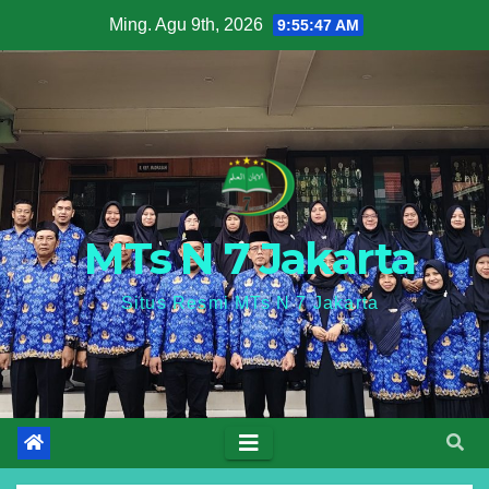
Skip
Ming. Agu 9th, 2026
9:55:47 AM
to
content
MTs N 7 Jakarta
Situs Resmi MTs N 7 Jakarta