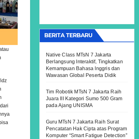
BERITA TERBARU
atau
Native Class MTsN 7 Jakarta
m
Berlangsung Interaktif, Tingkatkan
Kemampuan Bahasa Inggris dan
Wawasan Global Peserta Didik
fidz
n
Tim Robotik MTsN 7 Jakarta Raih
h
Juara III Kategori Sumo 500 Gram
pada Ajang UNISMA
dari
annya
Guru MTsN 7 Jakarta Raih Surat
bisa
Pencatatan Hak Cipta atas Program
Komputer “Smart Fatigue Detection”