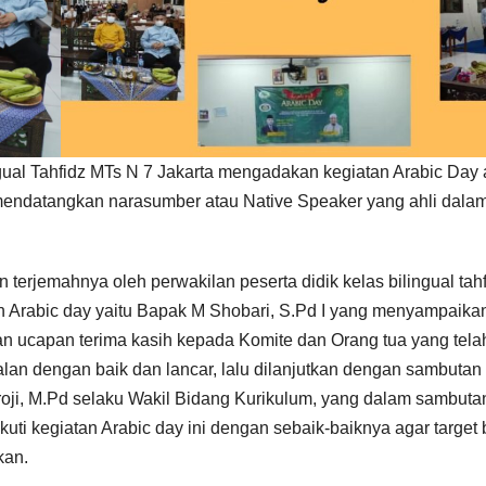
al Tahfidz MTs N 7 Jakarta mengadakan kegiatan Arabic Day 
 mendatangkan narasumber atau Native Speaker yang ahli dala
terjemahnya oleh perwakilan peserta didik kelas bilingual tah
an Arabic day yaitu Bapak M Shobari, S.Pd I yang menyampaika
dan ucapan terima kasih kepada Komite dan Orang tua yang tela
alan dengan baik dan lancar, lalu dilanjutkan dengan sambutan 
roji, M.Pd selaku Wakil Bidang Kurikulum, yang dalam sambut
uti kegiatan Arabic day ini dengan sebaik-baiknya agar target 
kan.