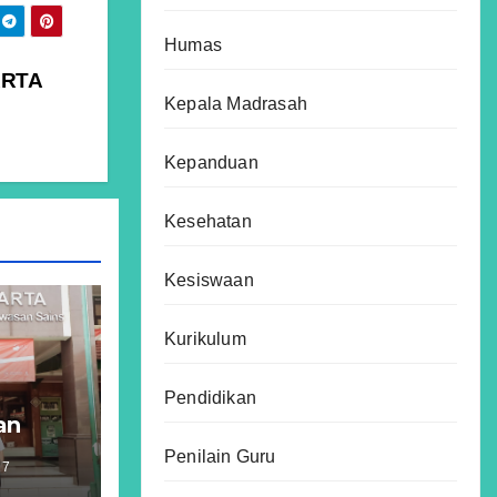
Humas
ARTA
Kepala Madrasah
Kepanduan
Kesehatan
Kesiswaan
Kurikulum
Pendidikan
an
fidz
Penilain Guru
R7
ts