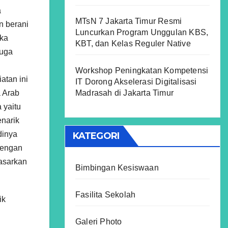
a
MTsN 7 Jakarta Timur Resmi
n berani
Luncurkan Program Unggulan KBS,
ika
KBT, dan Kelas Reguler Native
juga
Workshop Peningkatan Kompetensi
atan ini
IT Dorong Akselerasi Digitalisasi
Madrasah di Jakarta Timur
a Arab
 yaitu
narik
dinya
KATEGORI
dengan
asarkan
Bimbingan Kesiswaan
Fasilita Sekolah
ik
Galeri Photo