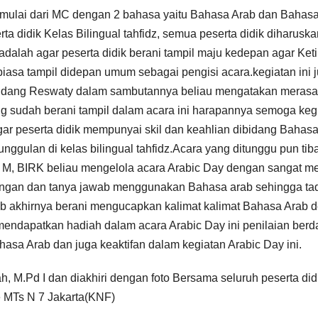
k mulai dari MC dengan 2 bahasa yaitu Bahasa Arab dan Bahas
rta didik Kelas Bilingual tahfidz, semua peserta didik diharuska
adalah agar peserta didik berani tampil maju kedepan agar Ket
iasa tampil didepan umum sebagai pengisi acara.kegiatan ini 
u Endang Reswaty dalam sambutannya beliau mengatakan merasa
ang sudah berani tampil dalam acara ini harapannya semoga kegi
 agar peserta didik mempunyai skil dan keahlian dibidang Bahas
nggulan di kelas bilingual tahfidz.Acara yang ditunggu pun tiba
 M, BIRK beliau mengelola acara Arabic Day dengan sangat me
ringan dan tanya jawab menggunakan Bahasa arab sehingga ta
rab akhirnya berani mengucapkan kalimat kalimat Bahasa Arab 
mendapatkan hadiah dalam acara Arabic Day ini penilaian berd
hasa Arab dan juga keaktifan dalam kegiatan Arabic Day ini.
h, M.Pd I dan diakhiri dengan foto Bersama seluruh peserta did
 MTs N 7 Jakarta(KNF)