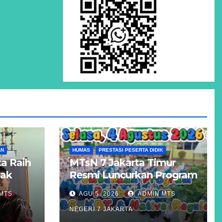
AN
HUMAS
PRESTASI PESERTA DIDIK
a Raih
MTsN 7 Jakarta Timur
Hak
Resmi Luncurkan Program
Unggulan KBS, KBT, dan
MTS
AGU 5, 2026
ADMIN MTS
atigue
Kelas Reguler Native
NEGERI 7 JAKARTA