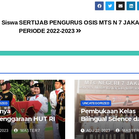
 Siswa
SERTIJAB PENGURUS OSIS MTS N 7 JAK
PERIODE 2022-2023
IZED
UNCATEGORIZED
nya
Pembukaan Kelas
enggaraan HUT RI
Bilingual Science d
di MTs Negeri 7
Kelas Bilingual Tah
 2023
MASTER7
AGU 22, 2023
MASTE
a
MTs Negeri 7 Jakar