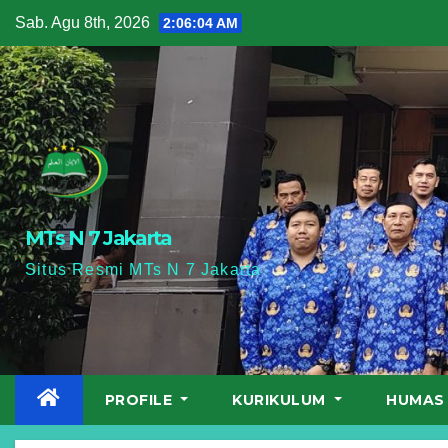
Skip
Sab. Agu 8th, 2026
2:06:05 AM
to
content
MTs N 7 Jakarta
Situs Resmi MTs N 7 Jakarta
PROFILE
KURIKULUM
HUMA