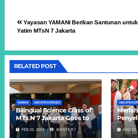
Navigasi
Yayasan YAMANI Berikan Santunan untuk
Yatim MTsN 7 Jakarta
pos
RELATED POST
HUMAS
UNCATEGORIZED
UNCATEGOR
Bilingual Science Class of
Meriah
MTs N 7 Jakarta Goes to
Penyel
Indonesia Science Center
Ke-78 
FEB 20, 2024
MASTER7
AGU 22,
TMII.
Jakart