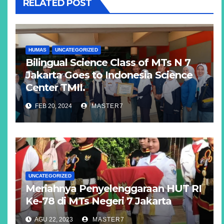
RELATED POST
HUMAS
UNCATEGORIZED
Bilingual Science Class of MTs N 7
Jakarta Goes to Indonesia Science
Center TMII.
FEB 20, 2024
MASTER7
UNCATEGORIZED
Meriahnya Penyelenggaraan HUT RI
Ke-78 di MTs Negeri 7 Jakarta
AGU 22, 2023
MASTER7