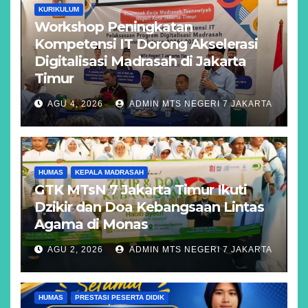
KURIKULUM
Workshop Peningkatan
Kompetensi IT Dorong Akselerasi
Digitalisasi Madrasah di Jakarta
Timur
AGU 4, 2026
ADMIN MTS NEGERI 7 JAKARTA
HUMAS
KEPALA MADRASAH
GTK MTsN 7 Jakarta Timur Ikuti
Dzikir dan Doa Kebangsaan Lintas
Agama di Monas
AGU 2, 2026
ADMIN MTS NEGERI 7 JAKARTA
HUMAS
PRESTASI PESERTA DIDIK