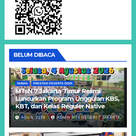
BELUM DIBACA
HUMAS
PRESTASI PESERTA DIDIK
MTsN 7 Jakarta Timur Resmi
Luncurkan Program Unggulan KBS,
KBT, dan Kelas Reguler Native
AGU 5, 2026
ADMIN MTS NEGERI 7 JAKARTA