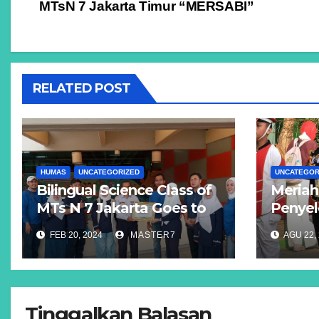
MTsN 7 Jakarta Timur “MERSABI”
pos
RELATED POST
HUMAS
UNCATEGORIZED
UNCATEGOR
Bilingual Science Class of
Meriah
MTs N 7 Jakarta Goes to
Penyel
Indonesia Science Center
Ke-78 
FEB 20, 2024
MASTER7
AGU 22,
TMII.
Jakart
Tinggalkan Balasan