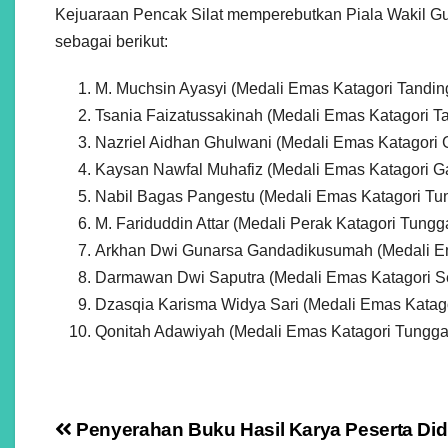
Kejuaraan Pencak Silat memperebutkan Piala Wakil Gub
sebagai berikut:
M. Muchsin Ayasyi (Medali Emas Katagori Tandi
Tsania Faizatussakinah (Medali Emas Katagori T
Nazriel Aidhan Ghulwani (Medali Emas Katagori
Kaysan Nawfal Muhafiz (Medali Emas Katagori G
Nabil Bagas Pangestu (Medali Emas Katagori Tu
M. Fariduddin Attar (Medali Perak Katagori Tungga
Arkhan Dwi Gunarsa Gandadikusumah (Medali E
Darmawan Dwi Saputra (Medali Emas Katagori S
Dzasqia Karisma Widya Sari (Medali Emas Katago
Qonitah Adawiyah (Medali Emas Katagori Tungga
Navigasi
Penyerahan Buku Hasil Karya Peserta Did