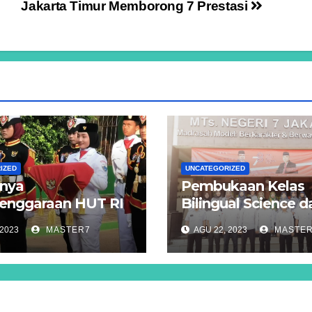
Jakarta Timur Memborong 7 Prestasi
IZED
UNCATEGORIZED
nya
Pembukaan Kelas
enggaraan HUT RI
Bilingual Science d
di MTs Negeri 7
Kelas Bilingual Tah
 2023
MASTER7
AGU 22, 2023
MASTE
a
MTs Negeri 7 Jakar
Timur Tahun Pelaja
2023/2024