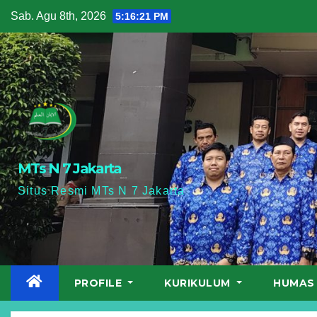
Skip
Sab. Agu 8th, 2026
5:16:22 PM
to
content
MTs N 7 Jakarta
Situs Resmi MTs N 7 Jakarta
PROFILE
KURIKULUM
HUMA