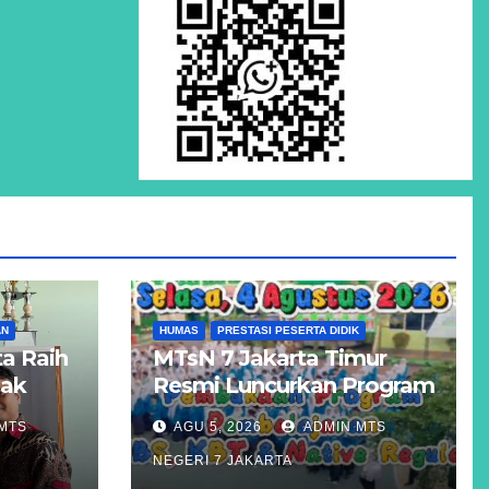
AN
HUMAS
PRESTASI PESERTA DIDIK
a Raih
MTsN 7 Jakarta Timur
Hak
Resmi Luncurkan Program
Unggulan KBS, KBT, dan
MTS
AGU 5, 2026
ADMIN MTS
atigue
Kelas Reguler Native
NEGERI 7 JAKARTA