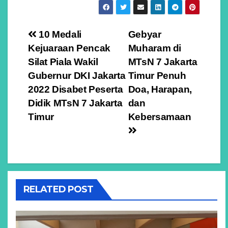
Navigasi
10 Medali
Gebyar
Kejuaraan Pencak
Muharam di
pos
Silat Piala Wakil
MTsN 7 Jakarta
Gubernur DKI Jakarta
Timur Penuh
2022 Disabet Peserta
Doa, Harapan,
Didik MTsN 7 Jakarta
dan
Timur
Kebersamaan
RELATED POST