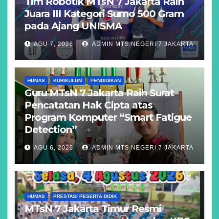
Tim Robotik MTsN 7 Jakarta Raih
Juara III Kategori Sumo 500 Gram
pada Ajang UNISMA
AGU 7, 2026
ADMIN MTS NEGERI 7 JAKARTA
HUMAS
KURIKULUM
PENDIDIKAN
Guru MTsN 7 Jakarta Raih Surat
Pencatatan Hak Cipta atas
Program Komputer “Smart Fatigue
Detection”
AGU 6, 2026
ADMIN MTS NEGERI 7 JAKARTA
HUMAS
PRESTASI PESERTA DIDIK
MTsN 7 Jakarta Timur Resmi