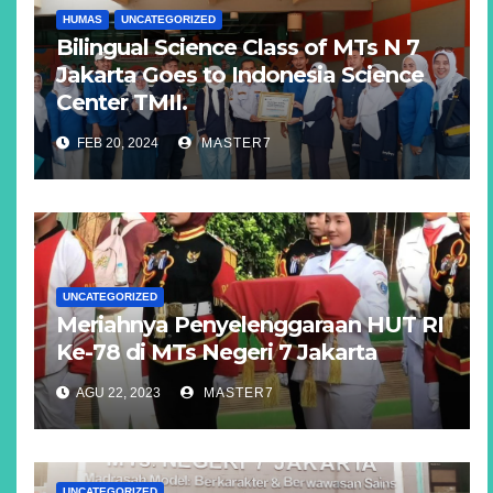
HUMAS
UNCATEGORIZED
Bilingual Science Class of MTs N 7
Jakarta Goes to Indonesia Science
Center TMII.
FEB 20, 2024
MASTER7
UNCATEGORIZED
Meriahnya Penyelenggaraan HUT RI
Ke-78 di MTs Negeri 7 Jakarta
AGU 22, 2023
MASTER7
UNCATEGORIZED