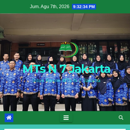
Skip
Jum. Agu 7th, 2026
9:32:34 PM
to
content
MTs N 7 Jakarta
Situs Resmi MTs N 7 Jakarta