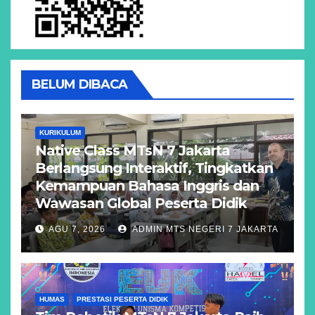
BELUM DIBACA
KURIKULUM
Native Class MTsN 7 Jakarta
Berlangsung Interaktif, Tingkatkan
Kemampuan Bahasa Inggris dan
Wawasan Global Peserta Didik
AGU 7, 2026
ADMIN MTS NEGERI 7 JAKARTA
HUMAS
PRESTASI PESERTA DIDIK