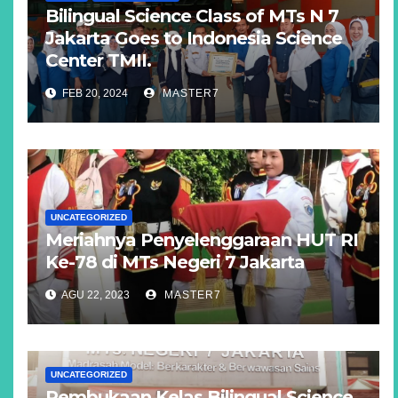
Bilingual Science Class of MTs N 7
Jakarta Goes to Indonesia Science
Center TMII.
FEB 20, 2024
MASTER7
UNCATEGORIZED
Meriahnya Penyelenggaraan HUT RI
Ke-78 di MTs Negeri 7 Jakarta
AGU 22, 2023
MASTER7
UNCATEGORIZED
Pembukaan Kelas Bilingual Science