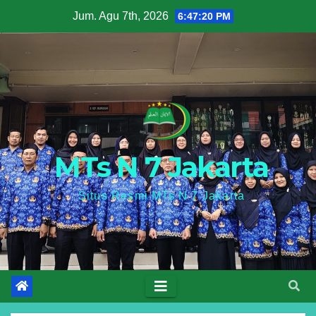
Skip
Jum. Agu 7th, 2026
6:47:21 PM
to
content
MTs N 7 Jakarta
Situs Resmi MTs N 7 Jakarta