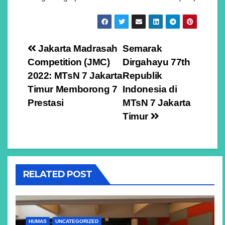
Navigasi
Jakarta Madrasah
Semarak
Competition (JMC)
Dirgahayu 77th
pos
2022: MTsN 7 Jakarta
Republik
Timur Memborong 7
Indonesia di
Prestasi
MTsN 7 Jakarta
Timur
RELATED POST
HUMAS
UNCATEGORIZED