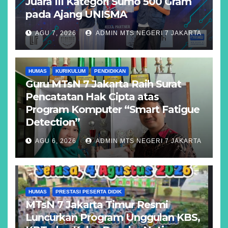
Juara III Kategori Sumo 500 Gram
pada Ajang UNISMA
AGU 7, 2026
ADMIN MTS NEGERI 7 JAKARTA
HUMAS
KURIKULUM
PENDIDIKAN
Guru MTsN 7 Jakarta Raih Surat
Pencatatan Hak Cipta atas
Program Komputer “Smart Fatigue
Detection”
AGU 6, 2026
ADMIN MTS NEGERI 7 JAKARTA
HUMAS
PRESTASI PESERTA DIDIK
MTsN 7 Jakarta Timur Resmi
Luncurkan Program Unggulan KBS,