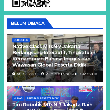
BELUM DIBACA
KURIKULUM
Native Class MTsN 7 Jakarta
Berlangsung Interaktif, Tingkatkan
Kemampuan Bahasa Inggris dan
Wawasan Global Peserta Didik
AGU 7, 2026
ADMIN MTS NEGERI 7 JAKARTA
HUMAS
PRESTASI PESERTA DIDIK
Tim Robotik MTsN 7 Jakarta Raih