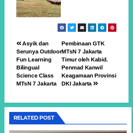
Navigasi
Asyik dan
Pembinaan GTK
Serunya Outdoor
MTsN 7 Jakarta
pos
Fun Learning
Timur oleh Kabid.
Bilingual
Penmad Kanwil
Science Class
Keagamaan Provinsi
MTsN 7 Jakarta
DKI Jakarta
RELATED POST