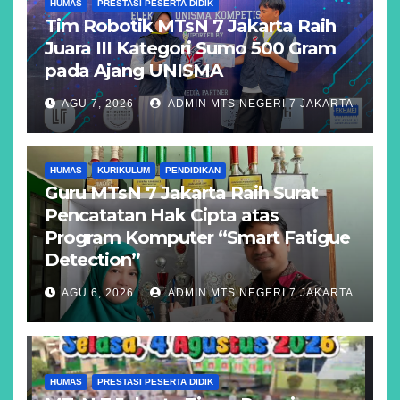
HUMAS
PRESTASI PESERTA DIDIK
Tim Robotik MTsN 7 Jakarta Raih
Juara III Kategori Sumo 500 Gram
pada Ajang UNISMA
AGU 7, 2026
ADMIN MTS NEGERI 7 JAKARTA
HUMAS
KURIKULUM
PENDIDIKAN
Guru MTsN 7 Jakarta Raih Surat
Pencatatan Hak Cipta atas
Program Komputer “Smart Fatigue
Detection”
AGU 6, 2026
ADMIN MTS NEGERI 7 JAKARTA
HUMAS
PRESTASI PESERTA DIDIK