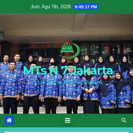
Skip
Jum. Agu 7th, 2026
9:45:18 PM
to
content
MTs N 7 Jakarta
Situs Resmi MTs N 7 Jakarta