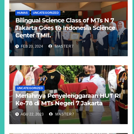
HUMAS
UNCATEGORIZED
Bilingual Science Class of MTs N 7
Jakarta Goes to Indonesia Science
Center TMII.
FEB 20, 2024
MASTER7
UNCATEGORIZED
Meriahnya Penyelenggaraan HUT RI
Ke-78 di MTs Negeri 7 Jakarta
AGU 22, 2023
MASTER7