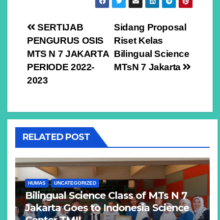
Navigasi
SERTIJAB
Sidang Proposal
PENGURUS OSIS
Riset Kelas
pos
MTS N 7 JAKARTA
Bilingual Science
PERIODE 2022-
MTsN 7 Jakarta
2023
RELATED POST
HUMAS
UNCATEGORIZED
Bilingual Science Class of MTs N 7
Jakarta Goes to Indonesia Science