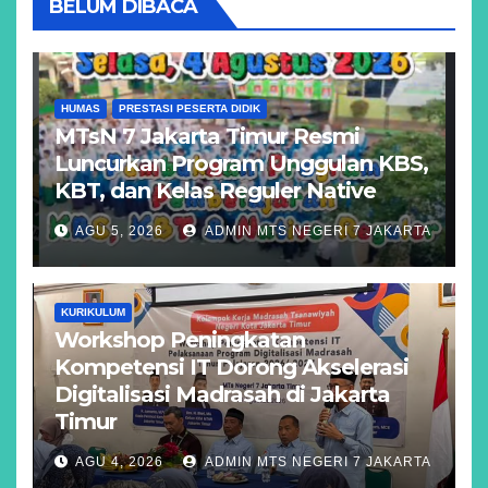
BELUM DIBACA
HUMAS
PRESTASI PESERTA DIDIK
MTsN 7 Jakarta Timur Resmi
Luncurkan Program Unggulan KBS,
KBT, dan Kelas Reguler Native
AGU 5, 2026
ADMIN MTS NEGERI 7 JAKARTA
KURIKULUM
Workshop Peningkatan
Kompetensi IT Dorong Akselerasi
Digitalisasi Madrasah di Jakarta
Timur
AGU 4, 2026
ADMIN MTS NEGERI 7 JAKARTA