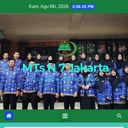
Skip
Kam. Agu 6th, 2026
3:56:25 PM
to
content
MTs N 7 Jakarta
Situs Resmi MTs N 7 Jakarta