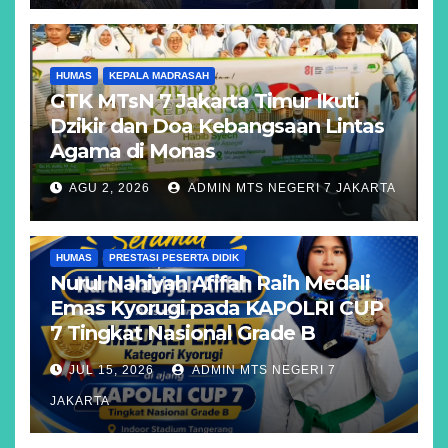
HUMAS
KEPALA MADRASAH
GTK MTsN 7 Jakarta Timur Ikuti
Dzikir dan Doa Kebangsaan Lintas
Agama di Monas
AGU 2, 2026
ADMIN MTS NEGERI 7 JAKARTA
HUMAS
PRESTASI PESERTA DIDIK
Nurul Nahiyah Afifah Raih Medali
Emas Kyorugi pada KAPOLRI CUP
7 Tingkat Nasional Grade B
JUL 15, 2026
ADMIN MTS NEGERI 7
JAKARTA