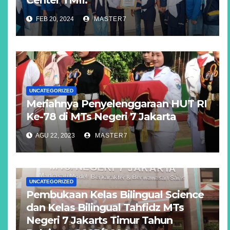
Center TMII.
FEB 20, 2024
MASTER7
UNCATEGORIZED
Meriahnya Penyelenggaraan HUT RI
Ke-78 di MTs Negeri 7 Jakarta
AGU 22, 2023
MASTER7
UNCATEGORIZED
Pembukaan Kelas Bilingual Science
dan Kelas Bilingual Tahfidz MTs
Negeri 7 Jakarts Timur Tahun