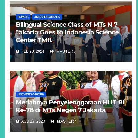
HUMAS
UNCATEGORIZED
Bilingual Science Class of MTs N 7
Jakarta Goes to Indonesia Science
Center TMII.
FEB 20, 2024
MASTER7
UNCATEGORIZED
Meriahnya Penyelenggaraan HUT RI
Ke-78 di MTs Negeri 7 Jakarta
AGU 22, 2023
MASTER7