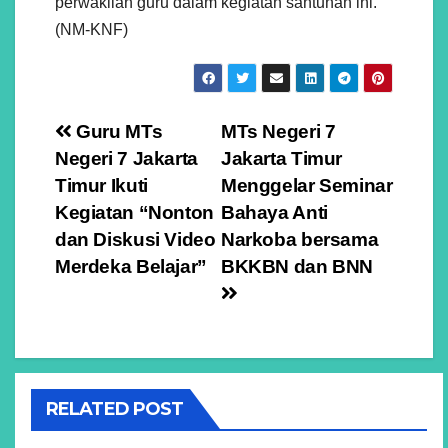
perwakilan guru dalam kegiatan santunan ini.
(NM-KNF)
Navigasi
Guru MTs
MTs Negeri 7
Negeri 7 Jakarta
Jakarta Timur
pos
Timur Ikuti
Menggelar Seminar
Kegiatan “Nonton
Bahaya Anti
dan Diskusi Video
Narkoba bersama
Merdeka Belajar”
BKKBN dan BNN
RELATED POST