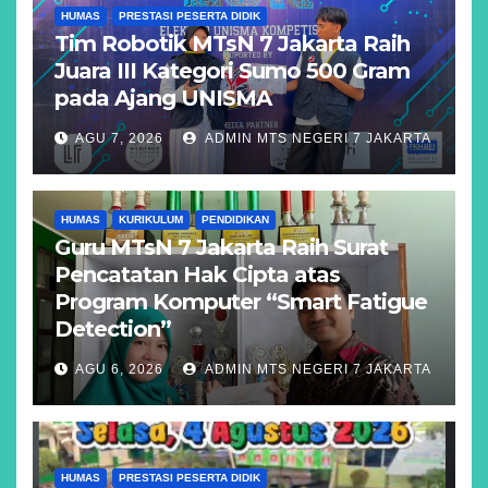
HUMAS
PRESTASI PESERTA DIDIK
Tim Robotik MTsN 7 Jakarta Raih
Juara III Kategori Sumo 500 Gram
pada Ajang UNISMA
AGU 7, 2026
ADMIN MTS NEGERI 7 JAKARTA
HUMAS
KURIKULUM
PENDIDIKAN
Guru MTsN 7 Jakarta Raih Surat
Pencatatan Hak Cipta atas
Program Komputer “Smart Fatigue
Detection”
AGU 6, 2026
ADMIN MTS NEGERI 7 JAKARTA
HUMAS
PRESTASI PESERTA DIDIK