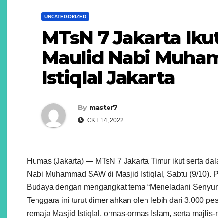
UNCATEGORIZED
MTsN 7 Jakarta Iku
Maulid Nabi Muha
Istiqlal Jakarta
By
master7
OKT 14, 2022
Humas (Jakarta) — MTsN 7 Jakarta Timur ikut serta d
Nabi Muhammad SAW di Masjid Istiqlal, Sabtu (9/10). P
Budaya dengan mengangkat tema “Meneladani Senyum Ra
Tenggara ini turut dimeriahkan oleh lebih dari 3.000 pe
remaja Masjid Istiqlal, ormas-ormas Islam, serta majlis-m