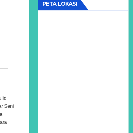
PETA LOKASI
lid
ar Seni
ia
para