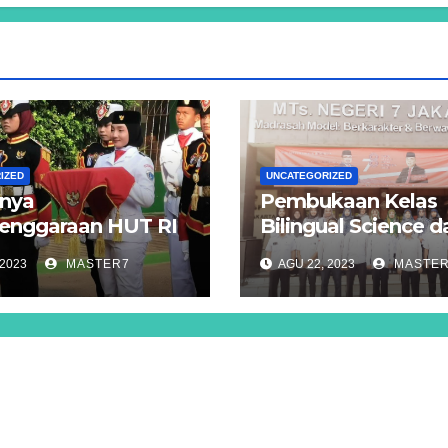
IZED
UNCATEGORIZED
nya
Pembukaan Kelas
enggaraan HUT RI
Bilingual Science d
di MTs Negeri 7
Kelas Bilingual Tah
 2023
MASTER7
AGU 22, 2023
MASTE
a
MTs Negeri 7 Jakar
Timur Tahun Pelaja
2023/2024