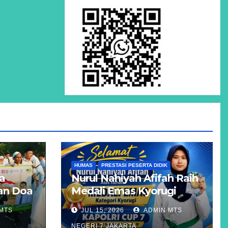
HUMAS
PRESTASI PESERTA DIDIK
a
Nurul Nahiyah Afifah Raih
dan Doa
Medali Emas Kyorugi
pada KAPOLRI CUP 7
MTS
JUL 15, 2026
ADMIN MTS
Tingkat Nasional Grade B
NEGERI 7 JAKARTA