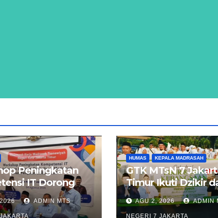
HUMAS
KEPALA MADRASAH
op Peningkatan
GTK MTsN 7 Jakart
ensi IT Dorong
Timur Ikuti Dzikir 
asi Digitalisasi
Kebangsaan Lintas
 2026
ADMIN MTS
AGU 2, 2026
ADMIN 
ah di Jakarta
Agama di Monas
 JAKARTA
NEGERI 7 JAKARTA