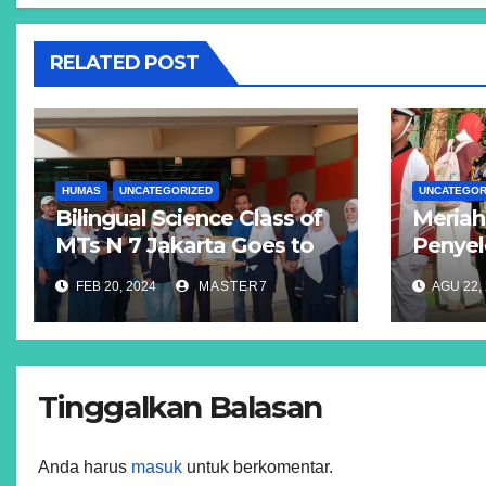
RELATED POST
HUMAS
UNCATEGORIZED
UNCATEGOR
Bilingual Science Class of
Meriah
MTs N 7 Jakarta Goes to
Penyel
Indonesia Science Center
Ke-78 
FEB 20, 2024
MASTER7
AGU 22,
TMII.
Jakart
Tinggalkan Balasan
Anda harus
masuk
untuk berkomentar.