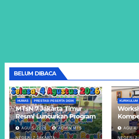
BELUM DIBACA
HUMAS
PRESTASI PESERTA DIDIK
KURIKULUM
MTsN 7 Jakarta Timur
Worksh
Resmi Luncurkan Program
Kompet
Unggulan KBS, KBT, dan
Akseler
AGU 5, 2026
ADMIN MTS
AGU 4,
Kelas Reguler Native
Madras
NEGERI 7 JAKARTA
NEGERI 7